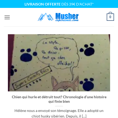
Passer
LIVRAISON OFFERTE
DÈS 39€ D'ACHAT*
au
contenu
0
Chien qui hurle et détruit tout? Chronologie d’une histoire
qui finie bien
Hélène nous a envoyé son témoignage. Elle a adopté un
chiot husky sibérien. Depuis, il [...]