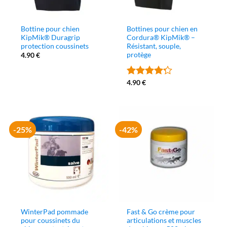
Bottine pour chien
Bottines pour chien en
KipMik® Duragrip
Cordura® KipMik® –
protection coussinets
Résistant, souple,
protège
4.90
€
4.90
€
Note
4.2
sur 5
-25%
-42%
WinterPad pommade
Fast & Go crème pour
pour coussinets du
articulations et muscles