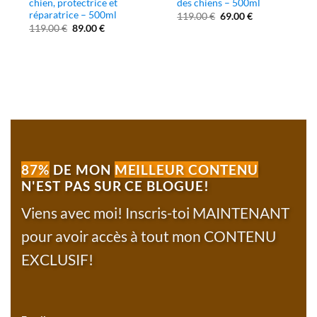
chien, protectrice et
des chiens – 500ml
réparatrice – 500ml
Le
Le
119.00
€
69.00
€
prix
prix
Le
Le
119.00
€
89.00
€
initial
actuel
prix
prix
était :
est :
initial
actuel
119.00 €.
69.00 €.
était :
est :
119.00 €.
89.00 €.
87%
DE MON
MEILLEUR CONTENU
N'EST PAS SUR CE BLOGUE!
Viens avec moi! Inscris-toi MAINTENANT
pour avoir accès à tout mon CONTENU
EXCLUSIF!