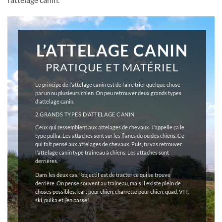
L’ATTELAGE CANIN
PRATIQUE ET MATÉRIEL
Le principe de l’attelage canin est de faire trier quelque chose
par un ou plusieurs chien. On peu retrouver deux grands types
d’attelage canin.
2 GRANDS TYPES D’ATTELAGE CANIN
Ceux qui ressemblent aux attelages de chevaux. J’appelle ça le
type pulka. Les attaches sont sur les flancs du ou des chiens. Ce
qui fait pensé aux attelages de chevaux. Puis, tu vas retrouver
l’attelage canin type traineau à chiens. Les attaches sont
derrières.
Dans les deux cas, l’objectif est de tracter ce qui se trouve
derrière. On pense souvent au traineau, mais il existe plein de
choses possibles: kart pour chien, charrette pour chien, quad, VTT,
ski, pulka et j’en passe!