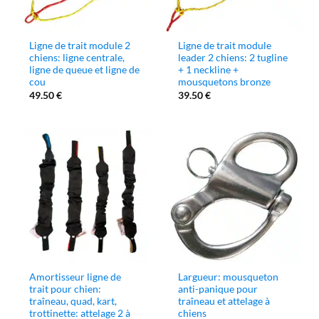
Ligne de trait module 2
Ligne de trait module
chiens: ligne centrale,
leader 2 chiens: 2 tugline
ligne de queue et ligne de
+ 1 neckline +
cou
mousquetons bronze
49.50
€
39.50
€
Amortisseur ligne de
Largueur: mousqueton
trait pour chien:
anti-panique pour
traîneau, quad, kart,
traîneau et attelage à
trottinette: attelage 2 à
chiens