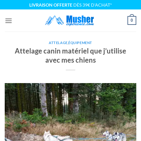
Passer
LIVRAISON OFFERTE
DÈS 39€ D'ACHAT*
au
contenu
0
ATTELAGE
,
ÉQUIPEMENT
Attelage canin matériel que j’utilise
avec mes chiens