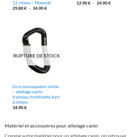
12 chiens – Manmat
Plage
12.90
€
–
24.90
€
de
Plage
29.80
€
–
34.90
€
prix :
de
12.90 €
prix :
à
29.80 €
24.90 €
à
34.90 €
RUPTURE DE STOCK
Gros mousqueton solide
– attelage canin:
traineau, trottinette, kart
à chiens
34.90
€
Matériel et accessoires pour attelage canin
Comme autre matériel pour un attelage canin, on retrouve