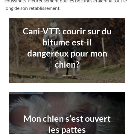
coussinets. Heureusement que les bottines étaient là tout le
long de son rétablissement.
Cani-VTT: courir sur du
bitume est-il
dangereux pour mon
chien?
Mon chien s’est ouvert
les pattes