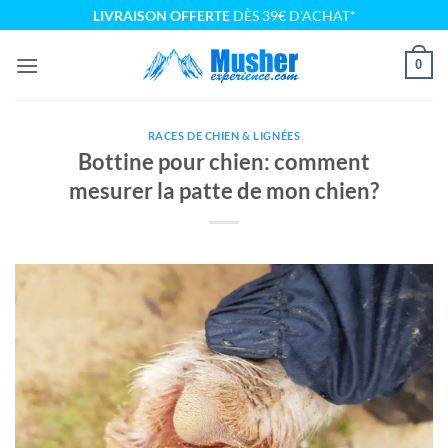
Passer
LIVRAISON OFFERTE
DÈS 39€ D'ACHAT*
au
contenu
0
RACES DE CHIEN & LIGNÉES
Bottine pour chien: comment
mesurer la patte de mon chien?