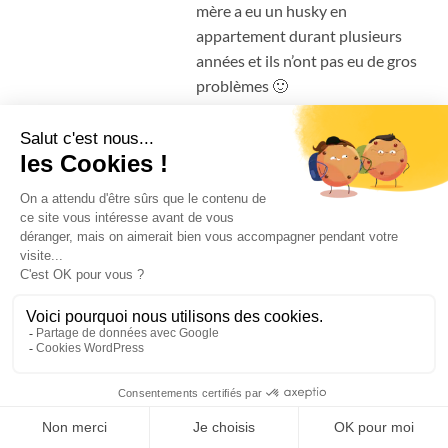
mère a eu un husky en
appartement durant plusieurs
années et ils n’ont pas eu de gros
problèmes 🙂
La condition est bien sûr : une
longue balade à votre retour du
boulot; mais pour le reste ça
devrait aller. Le husky est en effet
réputé pour son énergie, mais
cette énergie se dépense surtout à
l’extérieur, et les huskys sont en
général très calmes à l’intérieur
(bien sûr il y a des exceptions,
comme partout). Dans la maison,
ils se couchent en général quelque
part sans faire de bruit,
quémandant parfois des caresses.