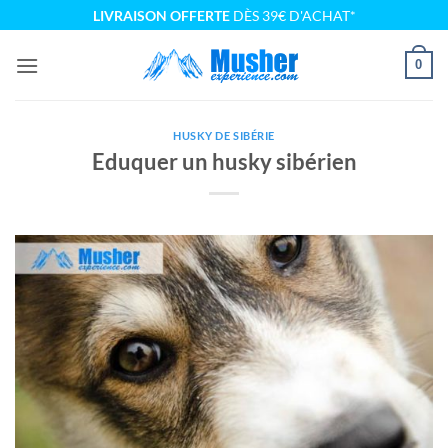
Passer
LIVRAISON OFFERTE
DÈS 39€ D'ACHAT*
au
contenu
0
HUSKY DE SIBÉRIE
Eduquer un husky sibérien