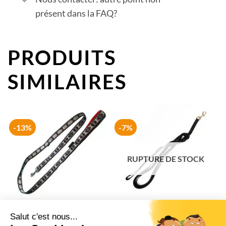
présent dans la FAQ?
PRODUITS
SIMILAIRES
-13%
-7%
RUPTURE DE STOCK
Laisse pour chien Manmat –
Laisse pour chien 10m, longue
Gros chien qui tire ou petit
laisse d’apprentissage