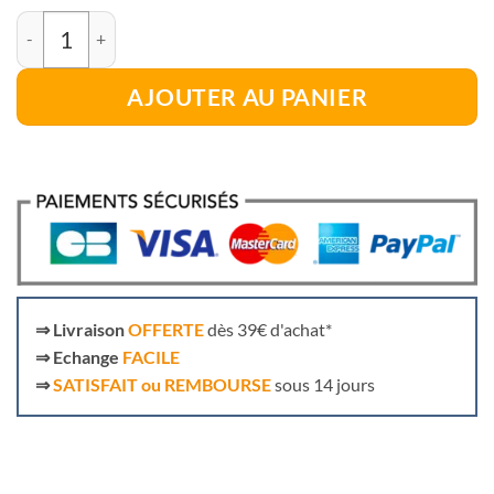
quantité de Laisse plate pour chien - Manmat
AJOUTER AU PANIER
⇒
Livraison
OFFERTE
dès 39€ d'achat*
⇒
Echange
FACILE
⇒
SATISFAIT ou REMBOURSE
sous 14 jours