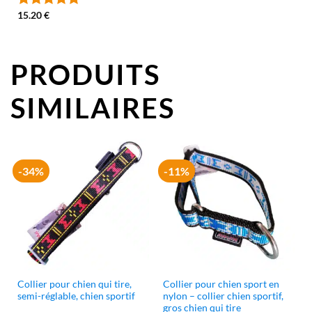
15.20
€
Note
5
sur
5
PRODUITS
SIMILAIRES
-34%
-11%
Collier pour chien qui tire,
Collier pour chien sport en
semi-réglable, chien sportif
nylon – collier chien sportif,
gros chien qui tire