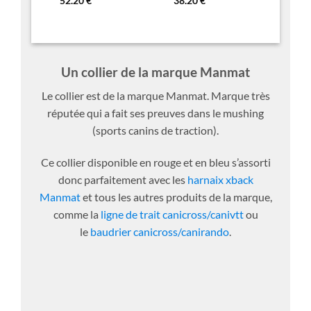
Plage
Plage
52.20
€
38.20
€
sur 5
sur 5
de
de
prix :
prix :
49.50 €
29.80 €
à
à
52.20 €
38.20 €
Un collier de la marque Manmat
Le collier est de la marque Manmat. Marque très
réputée qui a fait ses preuves dans le mushing
(sports canins de traction).
Ce collier disponible en rouge et en bleu s’assorti
donc parfaitement avec les
harnaix xback
Manmat
et tous les autres produits de la marque,
comme la
ligne de trait canicross/canivtt
ou
le
baudrier canicross/canirando
.