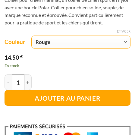
prix :
notations
avec une boucle Polar. Collier pour chien solide, souple, de
13.63 €
client
marque reconnue et éprouvée. Convient particulièrement
à
pour la pratique de sport et les chiens qui tirent.
14.50 €
EFFACER
Couleur
14.50
€
En stock
quantité de Collier pour chien Manmat: collier de chien sport en nylon
AJOUTER AU PANIER