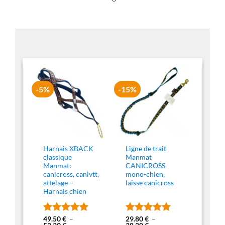
-5%
-15%
Harnais XBACK
Ligne de trait
classique
Manmat
Manmat:
CANICROSS
canicross, canivtt,
mono-chien,
attelage –
laisse canicross
Harnais chien
49.50
€
–
29.80
€
–
Note
4.94
Note
4.95