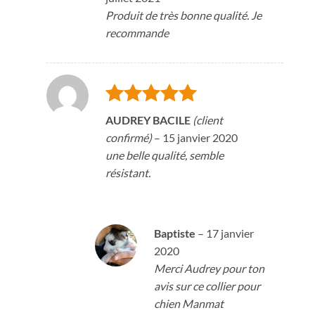
Produit de très bonne qualité. Je
recommande
Note
5
sur
AUDREY BACILE
(client
5
confirmé)
–
15 janvier 2020
une belle qualité, semble
résistant.
Baptiste
–
17 janvier
2020
Merci Audrey pour ton
avis sur ce collier pour
chien Manmat