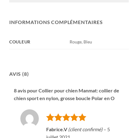
INFORMATIONS COMPLÉMENTAIRES
COULEUR
Rouge, Bleu
AVIS (8)
8 avis pour
Collier pour chien Manmat: collier de
chien sport en nylon, grosse boucle Polar en O
Note
5
sur
Fabrice.V
(client confirmé)
–
5
5
juillet 2021