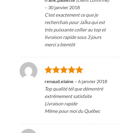
Note
5
sur
5
–
30 janvier 2018
C’est exactement ce que je
recherchais pour JaÏka qui est
très puissante collier au top et
livraison rapide sous 3 jours
merci a bientôt
Note
5
sur
renaud.elaine
–
6 janvier 2018
5
Top qualité tél que démontré
extrêmement satisfaite
Livraison rapide
Même pour moi du Québec