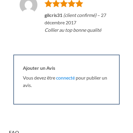
Note
5
sur
gilcris31
(client confirmé)
–
27
5
décembre 2017
Collier au top bonne qualité
Ajouter un Avis
Vous devez être
connecté
pour publier un
avis.
FAQ