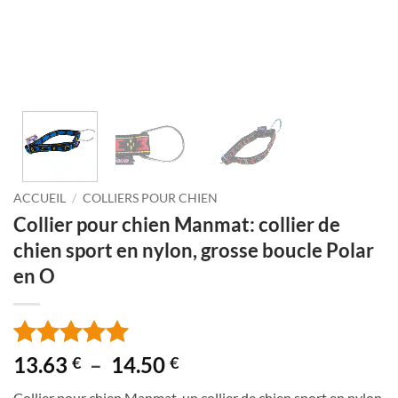
ACCUEIL
/
COLLIERS POUR CHIEN
Collier pour chien Manmat: collier de
chien sport en nylon, grosse boucle Polar
en O
Plage
13.63
–
14.50
€
€
Noté
8
5
sur
de
5 basé sur
Collier pour chien Manmat, un collier de chien sport en nylon