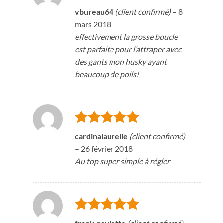
Note
5
sur
vbureau64
(client confirmé)
–
8
5
mars 2018
effectivement la grosse boucle
est parfaite pour l’attraper avec
des gants mon husky ayant
beaucoup de poils!
Note
5
sur
cardinalaurelie
(client confirmé)
5
–
26 février 2018
Au top super simple à régler
frank.paulette
(client confirmé)