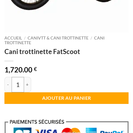
ACCUEIL
/
CANIVTT & CANI TROTTINETTE
/
CANI
TROTTINETTE
Cani trottinette FatScoot
1,720.00
€
quantité de Cani trottinette FatScoot
AJOUTER AU PANIER