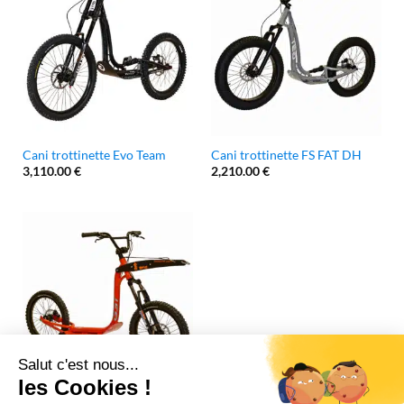
Cani trottinette Evo Team
Cani trottinette FS FAT DH
3,110.00
€
2,210.00
€
Cani trottinette: Wild,