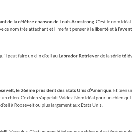
ant de la célèbre chanson de Louis Armstrong
. C’est le nom idéa
ve ce nom très attachant et il me fait penser à
la liberté
et à
l’aven
u’il peut faire un clin d’œil au
Labrador Retriever
de la
série télé
evelt, le 26ème président des Etats Unis d’Amérique
. Et bien
it un chien. Ce chien s’appelait Valdez. Nom idéal pour un chien qui
n d’œil à Roosevelt ou plus largement aux Etats Unis.
hill
: Vesuvius. C’est un nom idéal pour un chien qui est fort et puis