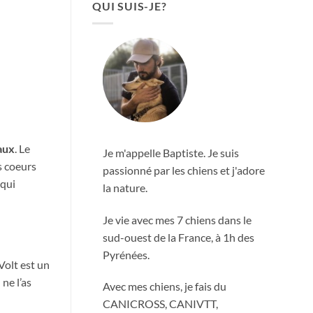
QUI SUIS-JE?
aux
. Le
Je m'appelle Baptiste. Je suis
s coeurs
passionné par les chiens et j'adore
 qui
la nature.
Je vie avec mes 7 chiens dans le
sud-ouest de la France, à 1h des
Pyrénées.
 Volt est un
 ne l’as
Avec mes chiens, je fais du
CANICROSS, CANIVTT,