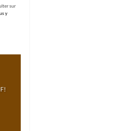
lter sur
us y
F!