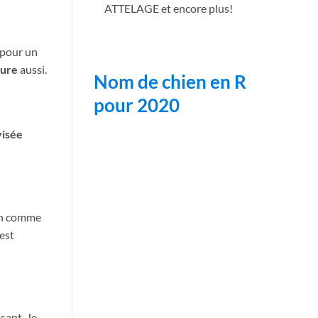
ATTELAGE et encore plus!
l pour un
ture
aussi.
Nom de chien en R
pour 2020
visée
 un comme
 est
sant. Je