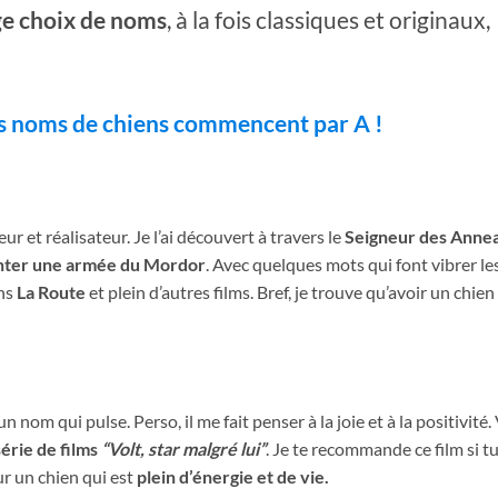
ge choix de noms
, à la fois classiques et originaux,
es noms de chiens commencent par A !
teur et réalisateur. Je l’ai découvert à travers le
Seigneur des Anne
ronter une armée du Mordor
. Avec quelques mots qui font vibrer le
ns
La Route
et plein d’autres films. Bref, je trouve qu’avoir un chien
t un nom qui pulse. Perso, il me fait penser à la joie et à la positivité.
série de films
“Volt, star malgré lui”
. Je te recommande ce film si tu
ur un chien qui est
plein d’énergie et de vie.