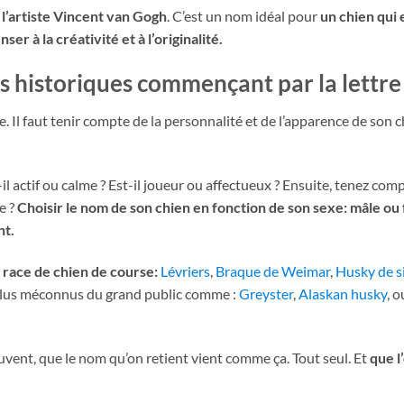
l’artiste Vincent van Gogh
. C’est un nom idéal pour
un chien qui 
nser à la créativité et à l’originalité.
s historiques commençant par la lettre
 Il faut tenir compte de la personnalité et de l’apparence de son c
t-il actif ou calme ? Est-il joueur ou affectueux ? Ensuite, tenez com
le ?
Choisir le nom de son chien en fonction de son sexe: mâle ou
nt.
e
race de chien de course:
Lévriers
,
Braque de Weimar
,
Husky de s
 plus méconnus du grand public comme :
Greyster
,
Alaskan husky
, o
ouvent, que le nom qu’on retient vient comme ça. Tout seul. Et
que l