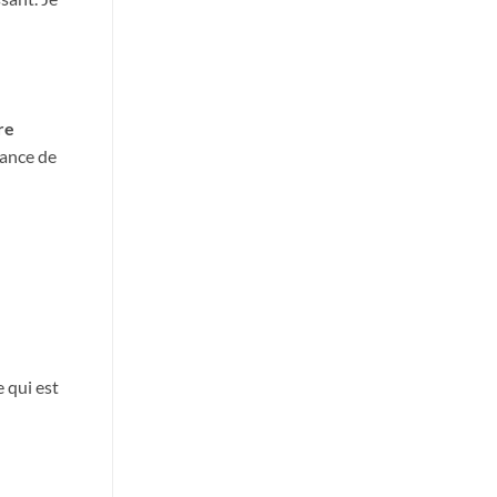
re
tance de
 qui est