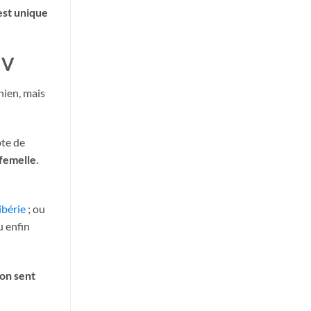
est unique
 V
hien, mais
pte de
 femelle
.
ibérie
; ou
u enfin
’on sent