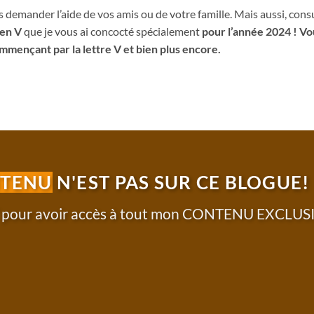
demander l’aide de vos amis ou de votre famille. Mais aussi, consu
 en V
que je vous ai concocté spécialement
pour l’année 2024 ! Vo
mençant par la lettre V et bien plus encore.
NTENU
N'EST PAS SUR CE BLOGUE!
T pour avoir accès à tout mon CONTENU EXCLUSI