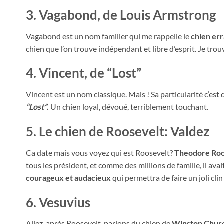
3. Vagabond, de Louis Armstrong
Vagabond est un nom familier qui me rappelle le
chien err
chien que l’on trouve indépendant et libre d’esprit. Je trou
4. Vincent, de “Lost”
Vincent est un nom classique. Mais ! Sa particularité c’est q
“Lost”
.
Un chien loyal, dévoué, terriblement touchant.
5. Le chien de Roosevelt: Valdez
Ca date mais vous voyez qui est Roosevelt?
Theodore Roos
tous les président, et comme des millions de famille, il ava
courageux et audacieux
qui permettra de faire un joli cli
6. Vesuvius
Allez, après Roosevelt, parlons du chien de
Winston Churc