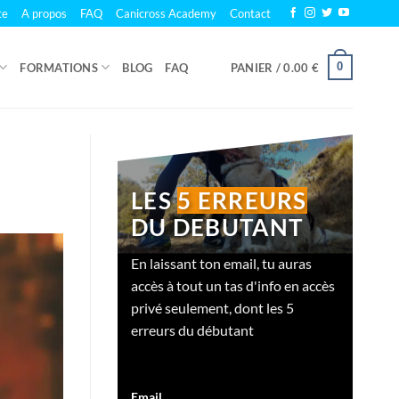
te
A propos
FAQ
Canicross Academy
Contact
0
FORMATIONS
BLOG
FAQ
PANIER /
0.00
€
LES
5 ERREURS
DU DEBUTANT
En laissant ton email, tu auras
accès à tout un tas d'info en accès
privé seulement, dont les 5
erreurs du débutant
Email