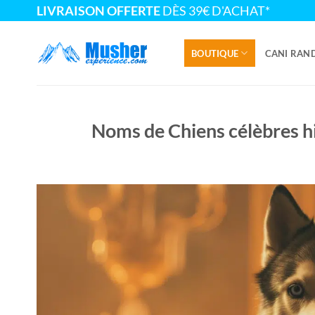
Passer
LIVRAISON OFFERTE
DÈS 39€ D'ACHAT*
au
contenu
BOUTIQUE
CANI RAN
Noms de Chiens célèbres h