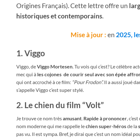
Origines Français). Cette lettre offre un
lar
historiques et contemporains
.
Mise à jour :
en
2025, l
1. Viggo
Viggo, de
Viggo Mortesen
. Tu vois qui c’est? Le célèbre ac
mec qui à
les cojones de courir seul avec son épée aff
qui ont accroché à ce film:
“Pour Frodon”.
Il a aussi joué da
s’appelle Viggo c’est super stylé.
2. Le chien du film “Volt”
Je trouve ce nom très
amusant
.
Rapide à prononcer
, c’es
nom moderne qui me rappelle le
chien super-héros
de la
pas vu. Il est sympa. Bref, je dirai que c’est un nom idéal po