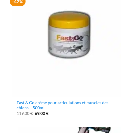
-42%
Fast & Go crème pour articulations et muscles des
chiens – 500ml
Le
Le
119.00
€
69.00
€
prix
prix
initial
actuel
était :
est :
119.00 €.
69.00 €.