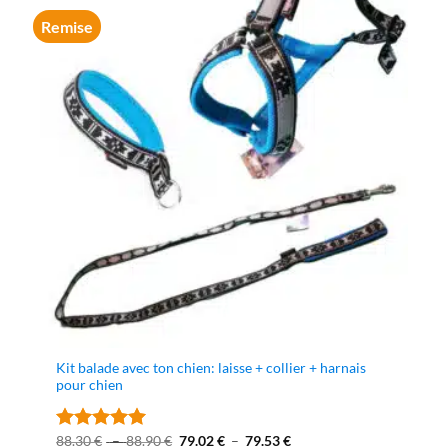
Remise
Kit balade avec ton chien: laisse + collier + harnais
pour chien
Plage
Le
Plage
Le
88.30
€
–
88.90
€
79.02
€
–
79.53
€
Note
5
sur