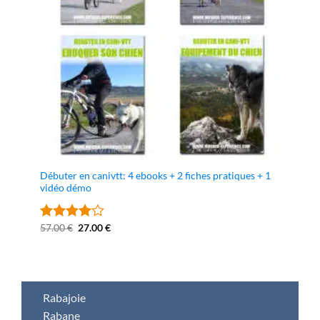
Débuter en canivtt: 4 ebooks + 2 fiches pratiques + 1
vidéo démo
Le
Le
57.00
€
27.00
€
Note
4
prix
prix
sur 5
initial
actuel
était :
est :
57.00 €.
27.00 €.
Rabajoie
Rabane