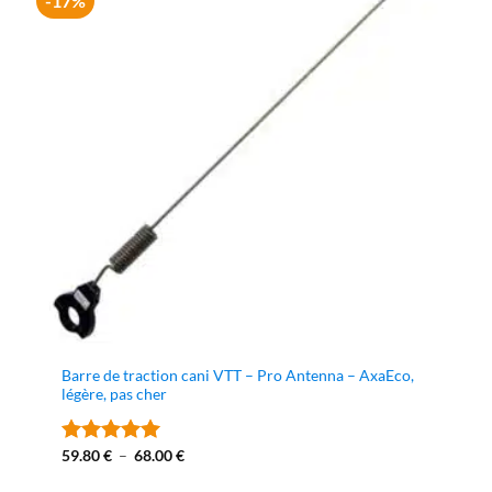
-17%
Barre de traction cani VTT – Pro Antenna – AxaEco,
légère, pas cher
Plage
59.80
€
–
68.00
€
Note
5
sur
de
5
prix :