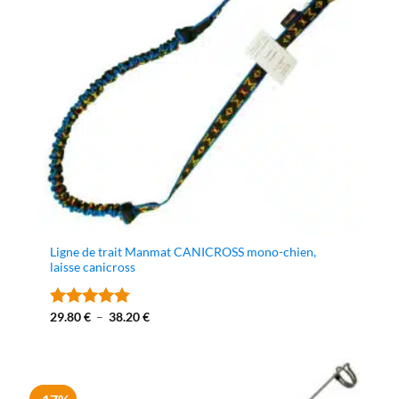
Ligne de trait Manmat CANICROSS mono-chien,
laisse canicross
Plage
29.80
€
–
38.20
€
Note
4.95
de
sur 5
prix :
29.80 €
à
38.20 €