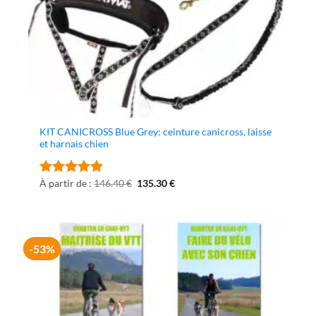
KIT CANICROSS Blue Grey: ceinture canicross, laisse
et harnais chien
Le
Le
À partir de :
146.40
€
135.30
€
Note
5
sur
prix
prix
5
initial
actuel
était :
est :
146.40 €.
135.30 €.
-53%