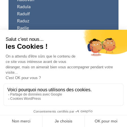
Radula
Radulf
Raduz
Raelie
Raéva
Raf
Rafal
Rafale
Rafaneli
Raffaelo
Raffale
Raffia
Rafflésia
Raffut
Raffy
Rafi
Rafia
Rafiane