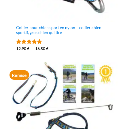
Collier pour chien sport en nylon – collier chien
sportif, gros chien qui tire
Plage
12.90
€
–
16.50
€
Note
4.8
de
sur 5
prix :
12.90 €
à
16.50 €
Remise