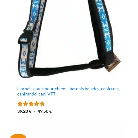
Harnais court pour chien – harnais balades, canicross,
canirando, cani VTT
Plage
39.20
€
–
49.50
€
Note
4.82
de
sur 5
prix :
39.20 €
à
49.50 €