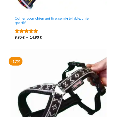
Collier pour chien qui tire, semi-réglable, chien
sportif
Plage
9.90
€
–
14.90
€
Note
4.67
de
sur 5
prix :
9.90 €
à
14.90 €
-17%