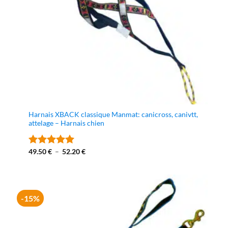
Harnais XBACK classique Manmat: canicross, canivtt,
attelage – Harnais chien
Plage
49.50
€
–
52.20
€
Note
4.94
de
sur 5
prix :
49.50 €
à
52.20 €
-15%