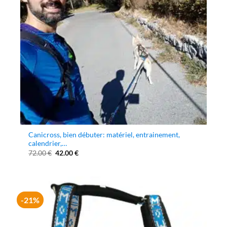
Canicross, bien débuter: matériel, entrainement,
calendrier,…
Le
Le
72.00
€
42.00
€
prix
prix
initial
actuel
était :
est :
72.00 €.
42.00 €.
-21%