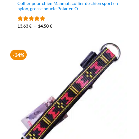
Collier pour chien Manmat: collier de chien sport en
nylon, grosse boucle Polar en O
Plage
13.63
€
–
14.50
€
Note
5
sur
de
5
prix :
13.63 €
à
14.50 €
-34%