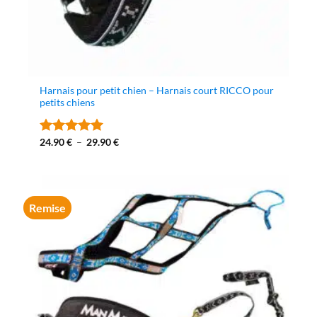
Harnais pour petit chien – Harnais court RICCO pour
petits chiens
Plage
24.90
€
–
29.90
€
Note
5
sur
de
5
prix :
24.90 €
à
29.90 €
Remise