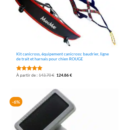
Kit canicross, équipement canicross: baudrier, ligne
de trait et harnais pour chien ROUGE
Le
Le
À partir de :
143.70
€
124.86
€
Note
5
sur
prix
prix
5
initial
actuel
était :
est :
143.70 €.
124.86 €.
-6%