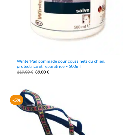
WinterPad pommade pour coussinets du chien,
protectrice et réparatrice – 500ml
Le
Le
119.00
€
89.00
€
prix
prix
initial
actuel
était :
est :
119.00 €.
89.00 €.
-5%