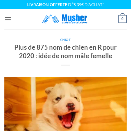
Passer
LIVRAISON OFFERTE
DÈS 39€ D'ACHAT*
au
contenu
0
CHIOT
Plus de 875 nom de chien en R pour
2020 : idée de nom mâle femelle