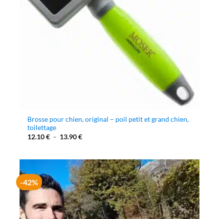
Brosse pour chien, original – poil petit et grand chien,
toilettage
Plage
12.10
€
–
13.90
€
de
prix :
12.10 €
à
13.90 €
-42%