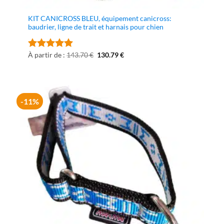
KIT CANICROSS BLEU, équipement canicross:
baudrier, ligne de trait et harnais pour chien
Le
Le
À partir de :
143.70
€
130.79
€
Note
5
sur
prix
prix
5
initial
actuel
était :
est :
143.70 €.
130.79 €.
-11%