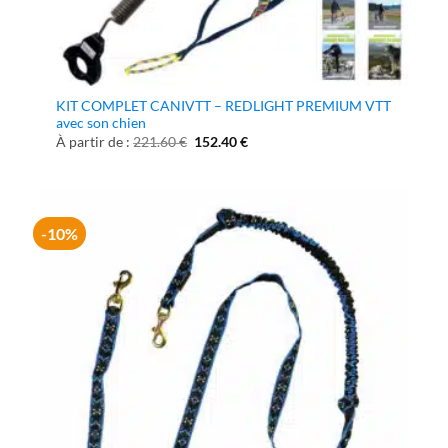
KIT COMPLET CANIVTT – REDLIGHT PREMIUM VTT
avec son chien
Le
Le
À partir de :
221.60
€
152.40
€
prix
prix
initial
actuel
était :
est :
221.60 €.
152.40 €.
-10%