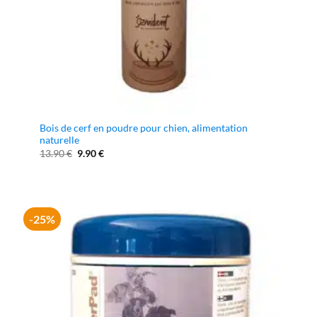
Bois de cerf en poudre pour chien, alimentation
naturelle
Le
Le
13.90
€
9.90
€
prix
prix
initial
actuel
était :
est :
13.90 €.
9.90 €.
-25%