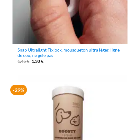
Snap Ultralight Fixlock, mousqueton ultra léger, ligne
de cou, ne gèle pas
Le
Le
1.45
€
1.30
€
prix
prix
initial
actuel
était :
est :
1.45 €.
1.30 €.
-29%