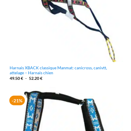
Harnais XBACK classique Manmat: canicross, canivtt,
attelage – Harnais chien
Plage
49.50
€
–
52.20
€
de
prix :
49.50 €
à
52.20 €
-21%