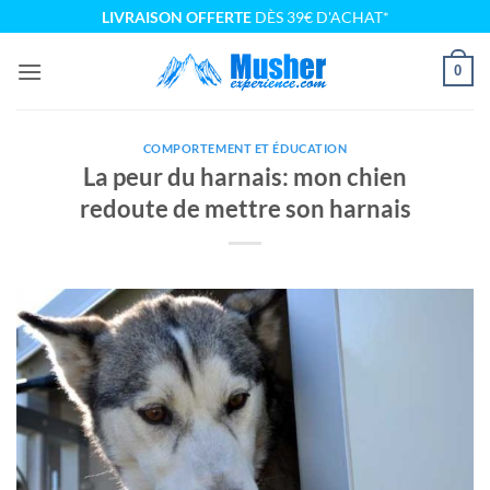
Passer
LIVRAISON OFFERTE
DÈS 39€ D'ACHAT*
au
contenu
0
COMPORTEMENT ET ÉDUCATION
La peur du harnais: mon chien
redoute de mettre son harnais