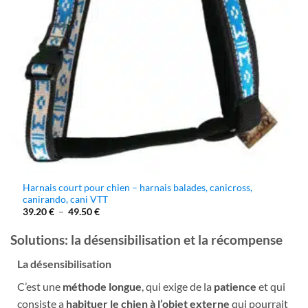
Harnais court pour chien – harnais balades, canicross,
canirando, cani VTT
Plage
39.20
€
–
49.50
€
de
prix :
Solutions: la désensibilisation et la récompense
39.20 €
à
49.50 €
La désensibilisation
C’est une
méthode longue
, qui exige de la
patience
et qui
consiste a
habituer le chien à l’objet externe
qui pourrait