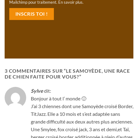
Mailchimp pour traitement.
En savoir plus
.
3 COMMENTAIRES SUR “
LE SAMOYÈDE, UNE RACE
DE CHIEN FAITE POUR VOUS?
”
Sylve
dit:
Bonjour à tout l’ monde 🙂
J’ai 3 chiennes dont une Samoyède croisé Border,
TitJazz. Elle a 10 mois et s’est adaptée sans
grande difficulté aux deux autres plus anciennes.
Une Smylee, fox croisé jack, 3 ans et demi,et Taï,
berger croisé border additionnée à plein d’autres