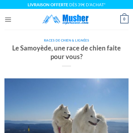
Passer
LIVRAISON OFFERTE
DÈS 39€ D'ACHAT*
au
contenu
0
RACES DE CHIEN & LIGNÉES
Le Samoyède, une race de chien faite
pour vous?