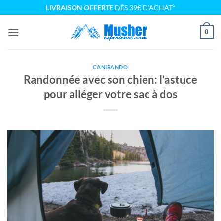
Passer
LIVRAISON OFFERTE
DÈS 39€ D'ACHAT*
au
contenu
0
CANIRANDO
Randonnée avec son chien: l’astuce
pour alléger votre sac à dos