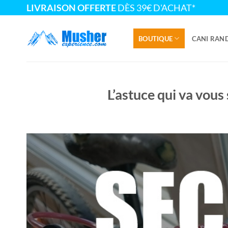
Passer
LIVRAISON OFFERTE
DÈS 39€ D'ACHAT*
au
contenu
BOUTIQUE
CANI RAN
L’astuce qui va vous 