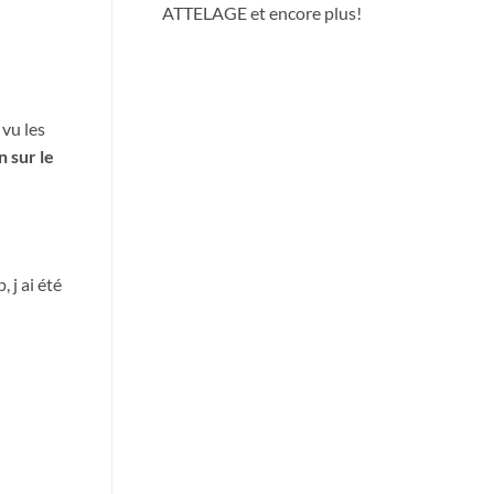
ATTELAGE et encore plus!
i vu les
n sur le
 j ai été