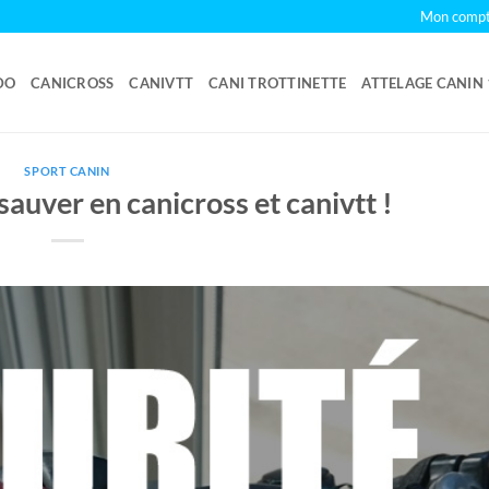
Mon comp
DO
CANICROSS
CANIVTT
CANI TROTTINETTE
ATTELAGE CANIN
SPORT CANIN
sauver en canicross et canivtt !