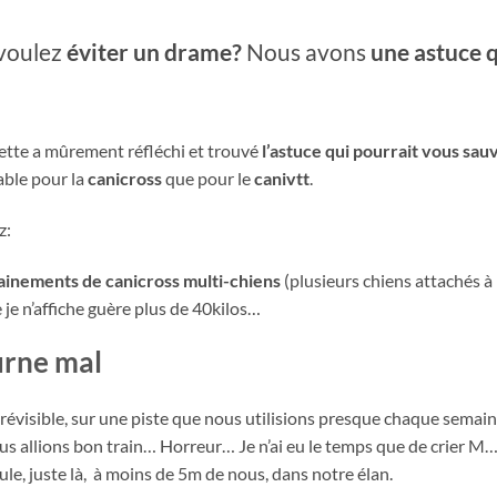
voulez
éviter un drame?
Nous avons
une astuce q
ette a mûrement réfléchi et trouvé
l’astuce qui pourrait vous sau
able pour la
canicross
que pour le
canivtt
.
z:
ainements de canicross multi-chiens
(plusieurs chiens attachés à
e je n’affiche guère plus de 40kilos…
urne mal
mprévisible, sur une piste que nous utilisions presque chaque semain
us allions bon train… Horreur… Je n’ai eu le temps que de crier M….
le, juste là, à moins de 5m de nous, dans notre élan.