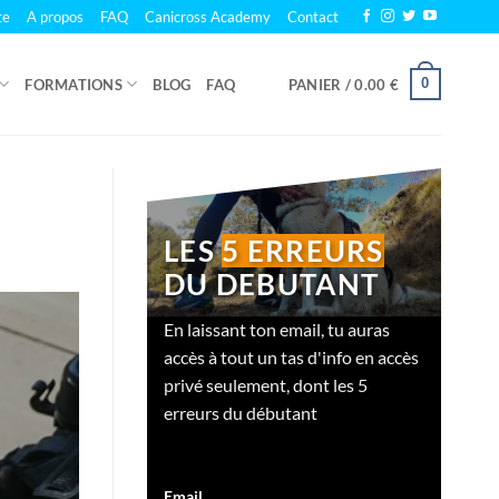
te
A propos
FAQ
Canicross Academy
Contact
0
FORMATIONS
BLOG
FAQ
PANIER /
0.00
€
LES
5 ERREURS
DU DEBUTANT
En laissant ton email, tu auras
accès à tout un tas d'info en accès
privé seulement, dont les 5
erreurs du débutant
Email