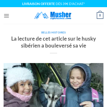
Passer
LIVRAISON OFFERTE
DÈS 39€ D'ACHAT*
au
contenu
0
BELLES HISTOIRES
La lecture de cet article sur le husky
sibérien a bouleversé sa vie