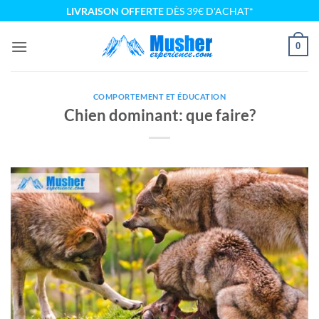
Passer
LIVRAISON OFFERTE
DÈS 39€ D'ACHAT*
au
contenu
0
COMPORTEMENT ET ÉDUCATION
Chien dominant: que faire?