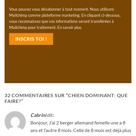
Vous pouvez vous désabonner à tout moment. Nous utilisons
Mailchimp comme plateforme marketing. En cliquant ci-dessous,
vous reconnaissez que vos informations seront transférées à
Mailchimp pour traitement.
En savoir plus
.
32 COMMENTAIRES SUR “
CHIEN DOMINANT: QUE
FAIRE?
”
Cabrini
dit:
Bonjour, J’ai 2 berger allemand femelle une a 8
ans et l’autre 8 mois. Celle de 8 mois est déjà plus