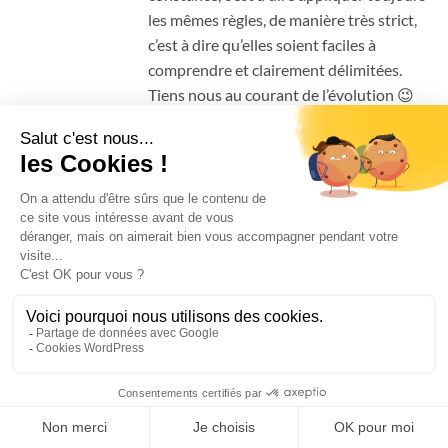
les mêmes règles, de manière très strict,
c’est à dire qu’elles soient faciles à
comprendre et clairement délimitées.
Tiens nous au courant de l’évolution 😉
17 NOVEMBRE 2013 À 11 H 37 MIN
CONNECTEZ-VOUS POUR RÉPONDRE
lefaucheur67
dit:
perso je pense que si tu ” parle chien” que tu te
comporte en bon leader :juste, ferme et surtout
cohérent dans tes actes et tes paroles ta meute
te reconnais de manière ine comme chef. C ‘est ce
que moi j’ ai appris de mes erreurs..le rapport
dominant/dominé existe bien entre un homme
et son/ses chien/s puisqu’ il y a un échange ou
une interaction sociale entre les individus. le fait
d’ etre le dominant te donne des droits et des