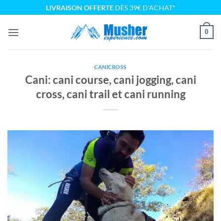
Passer
LIVRAISON OFFERTE
DÈS 39€ D'ACHAT*
au
contenu
0
CANICROSS
Cani: cani course, cani jogging, cani
cross, cani trail et cani running