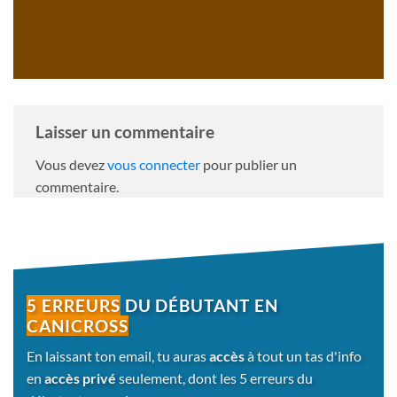
Laisser un commentaire
Vous devez
vous connecter
pour publier un
commentaire.
5 ERREURS
DU DÉBUTANT EN
CANICROSS
En laissant ton email, tu auras
accès
à tout un tas d'info
en
accès privé
seulement, dont les 5 erreurs du