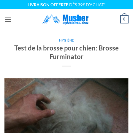
Passer
LIVRAISON OFFERTE
DÈS 39€ D'ACHAT*
au
contenu
0
HYGIÈNE
Test de la brosse pour chien: Brosse
Furminator