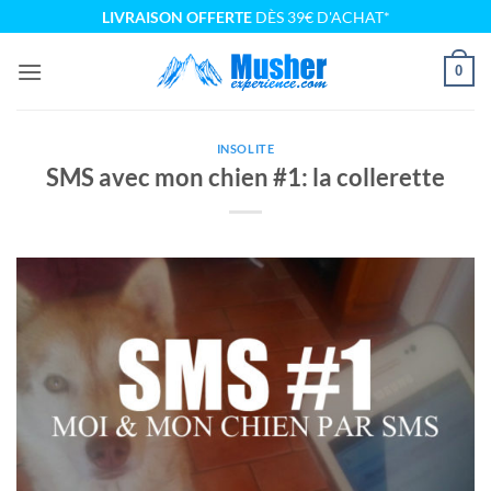
Passer
LIVRAISON OFFERTE
DÈS 39€ D'ACHAT*
au
contenu
0
INSOLITE
SMS avec mon chien #1: la collerette