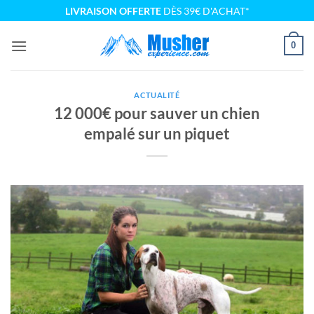
Passer
LIVRAISON OFFERTE
DÈS 39€ D'ACHAT*
au
contenu
0
ACTUALITÉ
12 000€ pour sauver un chien
empalé sur un piquet