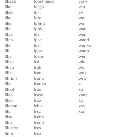
Ilkas’s
Ioochigeas
Ivory
Ilke
Iorga
Ivro
Ilkie
Iori
Ivy
Ilko
Iota
Iwa
Ilko
Ipling
Iwa
Illa
Ippy
Iwan
Illaa
Ips
Iwan
Illan
Ipse
Iwand
Ille
Ipsi
Iwanka
Illi
Ipso
Iwano
Illia
Ipsos
Iwen
Illias
Ira
Iwie
Illico
Irak
Iwo
Illie
Iran
Iwok
Illinois
Irana
Iwro
Illo
Iranka
Ix
Illoeff
Iras
Ixa
Illos
Irass
Ixane
Illos
Irax
Ixe
Illoson
Irbis
Ixes
Ills
Irca
Ixia
Illsa
Irena
Illus
Irene
Illusion
Ires
Ilma
Irex