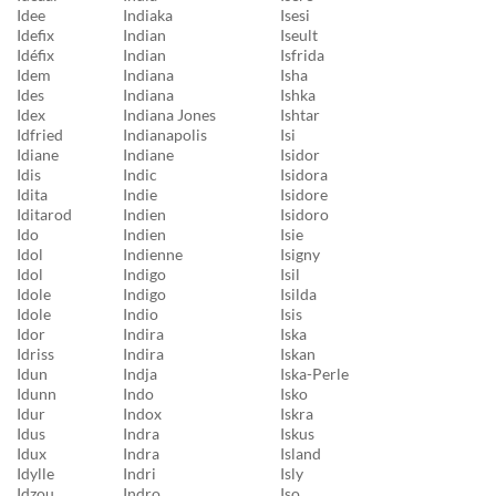
Idee
Indiaka
Isesi
Idefix
Indian
Iseult
Idéfix
Indian
Isfrida
Idem
Indiana
Isha
Ides
Indiana
Ishka
Idex
Indiana Jones
Ishtar
Idfried
Indianapolis
Isi
Idiane
Indiane
Isidor
Idis
Indic
Isidora
Idita
Indie
Isidore
Iditarod
Indien
Isidoro
Ido
Indien
Isie
Idol
Indienne
Isigny
Idol
Indigo
Isil
Idole
Indigo
Isilda
Idole
Indio
Isis
Idor
Indira
Iska
Idriss
Indira
Iskan
Idun
Indja
Iska-Perle
Idunn
Indo
Isko
Idur
Indox
Iskra
Idus
Indra
Iskus
Idux
Indra
Island
Idylle
Indri
Isly
Idzou
Indro
Iso