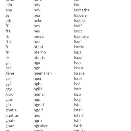
Iella
Indy
Iso
Iena
Indy
Isobathe
Ies
Inea
Isocele
Ietje
Ineke
Isolde
Iff
Ines
Isolf
Iffa
Inès
Isolt
Iffi
Inesse
Isomere
Iffo
Inez
Isor
Ifi
Infant
Isotta
Ifni
Inferno
Ispa
Ify
Infinity
Ispel
Iga
Inga
Issa
Igar
Inge
Issan
Igène
Ingemaren
Issare
Iger
Inger
Issel
Iggi
Inghe
Issi
Iggy
Ingild
Issis
Igloo
Ingmar
Isso
Igloo
Ingo
Issy
Iglu
Ingold
Ista
Ignatia
Ingolf
Istar
Ignatius
Ingor
Istari
Ignatz
Ingra
Isto
Ignaz
Ingraban
Istrid
Igo
Ingrid
Istwan