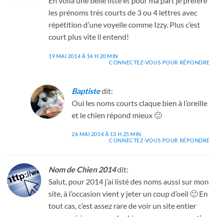
En voilà une belle liste et pour ma part je préfère
les prénoms très courts de 3 ou 4 lettres avec
répétition d’une voyelle comme Izzy. Plus c’est
court plus vite il entend!
19 MAI 2014 À 14 H 20 MIN
CONNECTEZ-VOUS POUR RÉPONDRE
Baptiste
dit:
Oui les noms courts claque bien à l’oreille
et le chien répond mieux 🙂
26 MAI 2014 À 13 H 25 MIN
CONNECTEZ-VOUS POUR RÉPONDRE
Nom de Chien 2014
dit:
Salut, pour 2014 j’ai listé des noms aussi sur mon
site, à l’occasion vient y jeter un coup d’oeil 🙂 En
tout cas, c’est assez rare de voir un site entier