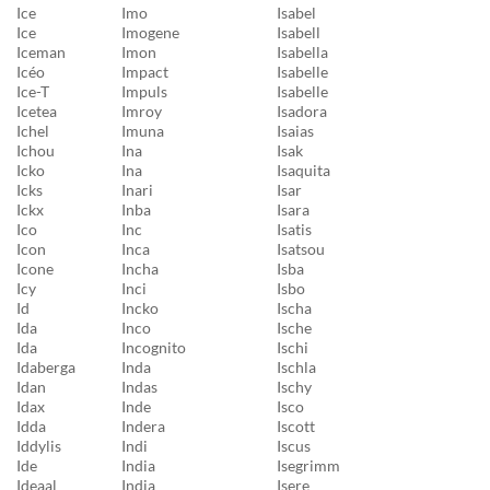
Ice
Imo
Isabel
Ice
Imogene
Isabell
Iceman
Imon
Isabella
Icéo
Impact
Isabelle
Ice-T
Impuls
Isabelle
Icetea
Imroy
Isadora
Ichel
Imuna
Isaias
Ichou
Ina
Isak
Icko
Ina
Isaquita
Icks
Inari
Isar
Ickx
Inba
Isara
Ico
Inc
Isatis
Icon
Inca
Isatsou
Icone
Incha
Isba
Icy
Inci
Isbo
Id
Incko
Ischa
Ida
Inco
Ische
Ida
Incognito
Ischi
Idaberga
Inda
Ischla
Idan
Indas
Ischy
Idax
Inde
Isco
Idda
Indera
Iscott
Iddylis
Indi
Iscus
Ide
India
Isegrimm
Ideaal
India
Isere