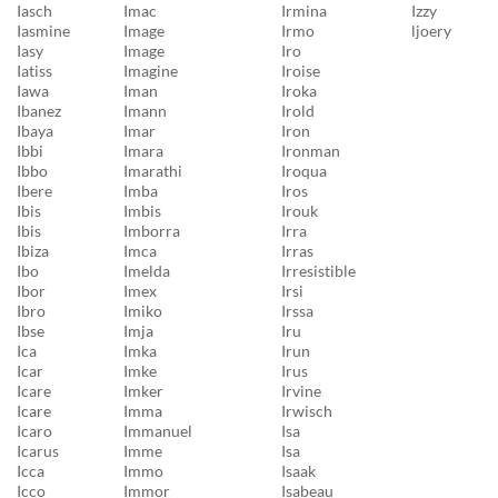
Iasch
Imac
Irmina
Izzy
Iasmine
Image
Irmo
ljoery
Iasy
Image
Iro
Iatiss
Imagine
Iroise
Iawa
Iman
Iroka
Ibanez
Imann
Irold
Ibaya
Imar
Iron
Ibbi
Imara
Ironman
Ibbo
Imarathi
Iroqua
Ibere
Imba
Iros
Ibis
Imbis
Irouk
Ibis
Imborra
Irra
Ibiza
Imca
Irras
Ibo
Imelda
Irresistible
Ibor
Imex
Irsi
Ibro
Imiko
Irssa
Ibse
Imja
Iru
Ica
Imka
Irun
Icar
Imke
Irus
Icare
Imker
Irvine
Icare
Imma
Irwisch
Icaro
Immanuel
Isa
Icarus
Imme
Isa
Icca
Immo
Isaak
Icco
Immor
Isabeau