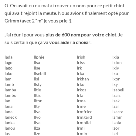
G. On avait eu du mal à trouver un nom pour ce petit chiot
qui avait rejoint la meute. Nous avions finalement opté pour
Grimm (avec 2 “m” je vous prie !).
J’ai réuni pour vous
plus de 600 nom pour votre chiot
. Je
suis certain que ça va
vous aider à choisir
.
Iada
Ilphie
Irish
Ixia
Iago
Ilsa
Iriss
Ixion
Iago
Ilse
Irk
Ixly
Iako
Ilsebill
Irka
Ixo
Iam
Ilsi
Irkhan
Ixor
Iamb
Ilsty
Irko
Ixy
Iamba
Iltie
Irkos
Izabell
Iambo
Iltis
Irla
Izais
Ian
Ilton
Irma
Izak
Iana
Ilty
Irme
Izar
Iana
Ilva
Irmfried
Izarra
Ianeck
Ilvo
Irmgard
Izmir
Ianka
Ilya
Irmhild
Izola
Ianou
Ilza
Irmi
Izor
Ias
Ilze
Irmin
Izzi