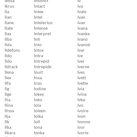
Ikosa
Instinct
Iv
Ikrus
Intact
Iva
Ila
Intee
Ivale
Ilan
Intel
Ivan
Ilane
Intelectus
Ivan
Ilate
Intense
Ivana
Ilax
Interpret
Ivanka
Ilba
Inti
Ivano
Ilda
Into
Ivanöé
Ildefons
Intox
Ivar
Ildo
Intra
Ive
Ildo
Intrepid
Iver
Ildrack
Intrepide
Iverne
Ilena
Inuit
Ives
Ilex
Inxa
Ivett
Ilfa
Inzo
Ivette
Ilg
Iodine
Ivia
Ilge
Iokey
Ivina
Ilia
Ioko
Ivka
Ilina
Iola
Ivo
Ilissa
Ioleen
Ivoire
Ilja
Iolka
Ivon
Ilk
Ioll
Ivonne
Ilka
Iona
Ivor
Ilkara
Ionka
Ivorie