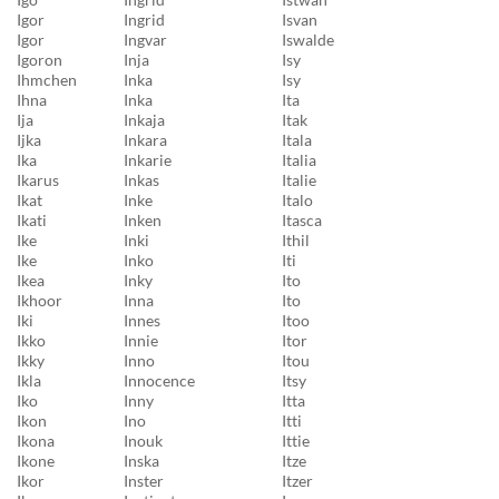
Igor
Ingrid
Isvan
Igor
Ingvar
Iswalde
Igoron
Inja
Isy
Ihmchen
Inka
Isy
Ihna
Inka
Ita
Ija
Inkaja
Itak
Ijka
Inkara
Itala
Ika
Inkarie
Italia
Ikarus
Inkas
Italie
Ikat
Inke
Italo
Ikati
Inken
Itasca
Ike
Inki
Ithil
Ike
Inko
Iti
Ikea
Inky
Ito
Ikhoor
Inna
Ito
Iki
Innes
Itoo
Ikko
Innie
Itor
Ikky
Inno
Itou
Ikla
Innocence
Itsy
Iko
Inny
Itta
Ikon
Ino
Itti
Ikona
Inouk
Ittie
Ikone
Inska
Itze
Ikor
Inster
Itzer