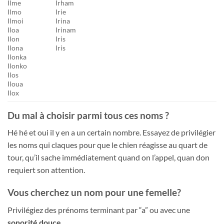
Ilme
Irham
Ilmo
Irie
Ilmoi
Irina
Iloa
Irinam
Ilon
Iris
Ilona
Iris
Ilonka
Ilonko
Ilos
Iloua
Ilox
Du mal à choisir parmi tous ces noms ?
Hé hé et oui il y en a un certain nombre. Essayez de privilégier
les noms qui claques pour que le chien réagisse au quart de
tour, qu’il sache immédiatement quand on l’appel, quan don
requiert son attention.
Vous cherchez un nom pour une femelle?
Privilégiez des prénoms terminant par “a” ou avec une
sonorité douce
.