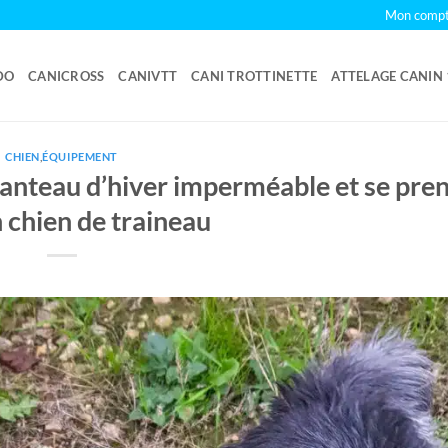
Mon comp
DO
CANICROSS
CANIVTT
CANI TROTTINETTE
ATTELAGE CANIN
CHIEN
,
ÉQUIPEMENT
anteau d’hiver imperméable et se pre
 chien de traineau