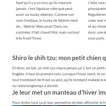
Sauf qu’il y a un truc qu’ils n’auront
Cette race 
jamais: c’est l’épaisse robe que peut
physiqueme
avoir un husky sibérien. Comme son
Régulièrem
nom l’indique, le husky de Sibérie vient
créer une 
de… Sibérie! Bien joué! Dans ces
et au climat
contrées, il fait chaud l’été, mais surtout
donc une ép
très froid l’hiver.
sous poils.
Shiro le shih tzu: mon petit chien 
Et donc, en fait, un shih tzu n’aura jamais ça! C’est un peti
fragiles. Il faut en prendre soin. Lorsque l’hiver vient, ils ne
tout tremblant de froid, ou pire, qu’ils tombent malade le
ou reste longtemps à dormir.
Je leur met un manteau d’hiver i
Pour éviter tout ça et leur permettre de bien affronter le f