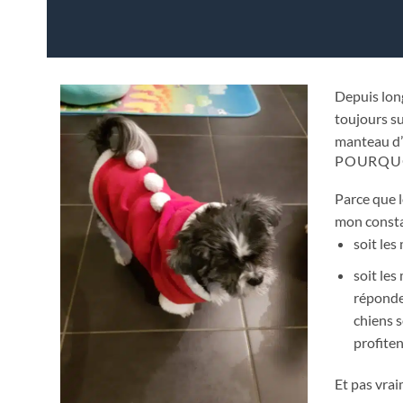
Depuis lon
toujours su
manteau d’h
POURQU
Parce que l
mon consta
soit les
soit les
réponde
chiens s
profiten
Et pas vra