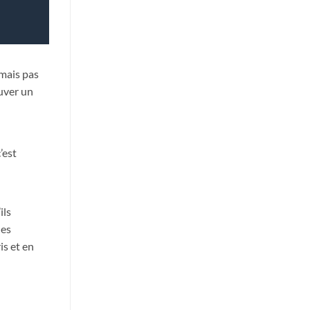
mais pas
ouver un
’est
ils
des
is et en