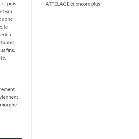
rt, puis
ATTELAGE et encore plus!
anteau
t donc
, le
bérien
rtantes
us fins.
été.
ièrement
reviennent
 amorphe