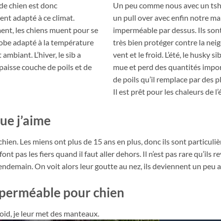
de chien est donc
Un peu comme nous avec un tshi
nt adapté à ce climat.
un pull over avec enfin notre m
ent, les chiens muent pour se
imperméable par dessus. Ils son
robe adapté à la température
très bien protéger contre la neige
 ambiant. L’hiver, le sib a
vent et le froid. L’été, le husky si
aisse couche de poils et de
mue et perd des quantités impo
de poils qu’il remplace par des pl
Il est prêt pour les chaleurs de l’
que j’aime
t chien. Les miens ont plus de 15 ans en plus, donc ils sont particul
 font pas les fiers quand il faut aller dehors. Il n’est pas rare qu’ils 
 lendemain. On voit alors leur goutte au nez, ils deviennent un peu
mperméable pour chien
roid, je leur met des manteaux.