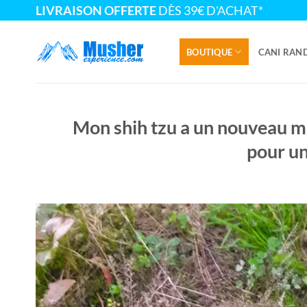
Passer
LIVRAISON OFFERTE
DÈS 39€ D'ACHAT*
au
contenu
BOUTIQUE
CANI RAN
Mon shih tzu a un nouveau m
pour un