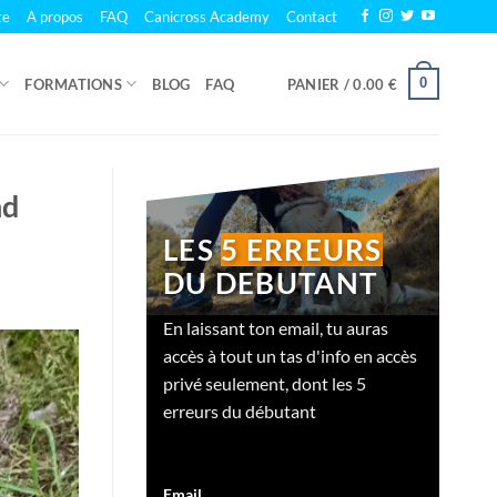
te
A propos
FAQ
Canicross Academy
Contact
0
FORMATIONS
BLOG
FAQ
PANIER /
0.00
€
nd
LES
5 ERREURS
DU DEBUTANT
En laissant ton email, tu auras
accès à tout un tas d'info en accès
privé seulement, dont les 5
erreurs du débutant
Email