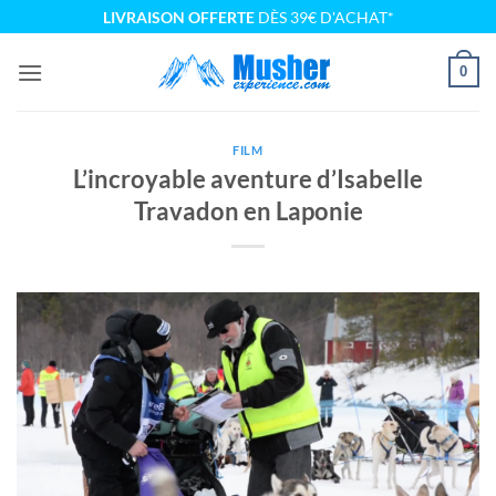
Passer
LIVRAISON OFFERTE
DÈS 39€ D'ACHAT*
au
contenu
0
FILM
L’incroyable aventure d’Isabelle
Travadon en Laponie