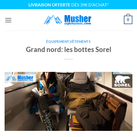
Passer
LIVRAISON OFFERTE
DÈS 39€ D'ACHAT*
au
contenu
0
ÉQUIPEMENT
,
VÊTEMENTS
Grand nord: les bottes Sorel