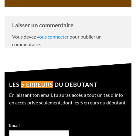
Laisser un commentaire
Vous devez
vous connecter
pour publier un
commentaire.
LES
5 ERREURS
DU DEBUTANT
En laissant ton email, tu auras accès à tout un tas d'info
en accès privé seulement, dont les 5 erreurs du débutant
Email