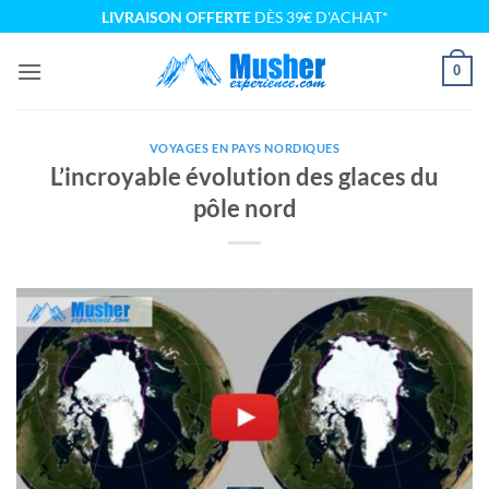
Passer
LIVRAISON OFFERTE
DÈS 39€ D'ACHAT*
au
contenu
0
VOYAGES EN PAYS NORDIQUES
L’incroyable évolution des glaces du
pôle nord