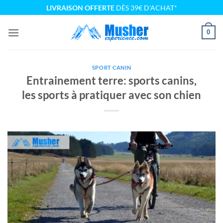
Passer
LIVRAISON OFFERTE
DÈS 39€ D'ACHAT*
au
contenu
0
SPORT CANIN
Entrainement terre: sports canins,
les sports à pratiquer avec son chien