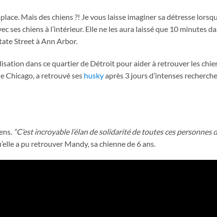
place. Mais des chiens ?! Je vous laisse imaginer sa détresse lors
ec ses chiens à l’intérieur. Elle ne les aura laissé que 10 minutes da
tate Street à Ann Arbor.
ilisation dans ce quartier de Détroit pour aider à retrouver les chie
de Chicago, a retrouvé ses
husky
après 3 jours d’intenses recherche
iens.
“C’est incroyable l’élan de solidarité de toutes ces personnes 
u’elle a pu retrouver Mandy, sa chienne de 6 ans.