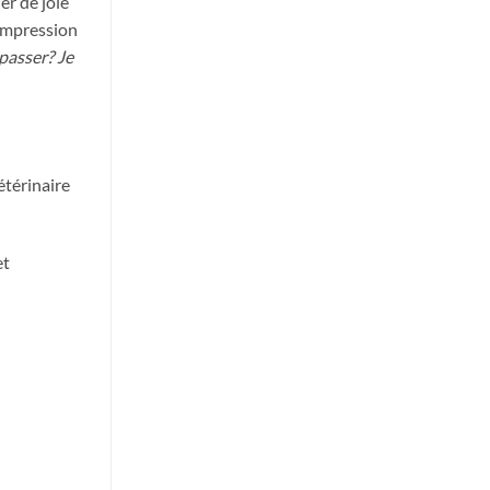
er de joie
’impression
 passer? Je
étérinaire
et