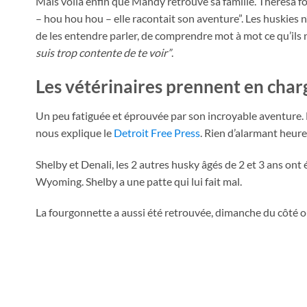
Mais voilà enfin que Mandy retrouve sa famille. Theresa fo
– hou hou hou – elle racontait son aventure”. Les huskies
de les entendre parler, de comprendre mot à mot ce qu’ils 
suis trop contente de te voir”
.
Les vétérinaires prennent en charg
Un peu fatiguée et éprouvée par son incroyable aventure.
nous explique le
Detroit Free Press
. Rien d’alarmant heur
Shelby et Denali, les 2 autres husky âgés de 2 et 3 ans ont
Wyoming. Shelby a une patte qui lui fait mal.
La fourgonnette a aussi été retrouvée, dimanche du côté ou