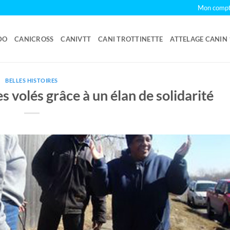
Mon comp
DO
CANICROSS
CANIVTT
CANI TROTTINETTE
ATTELAGE CANIN
BELLES HISTOIRES
s volés grâce à un élan de solidarité