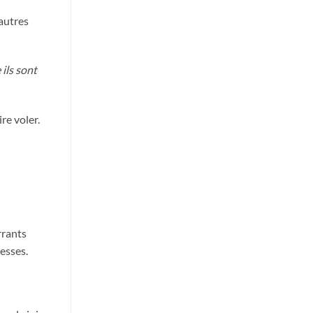
 autres
 ils sont
re voler.
rrants
resses.