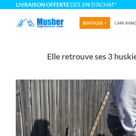
Passer
LIVRAISON OFFERTE
DÈS 39€ D'ACHAT*
au
contenu
BOUTIQUE
CANI RAN
Elle retrouve ses 3 huskie