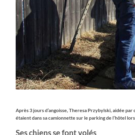
Après 3 jours d’angoisse, Theresa Przybylski, aidée par 
étaient dans sa camionnette sur le parking de l’hôtel lors
Ses chiens se font volés