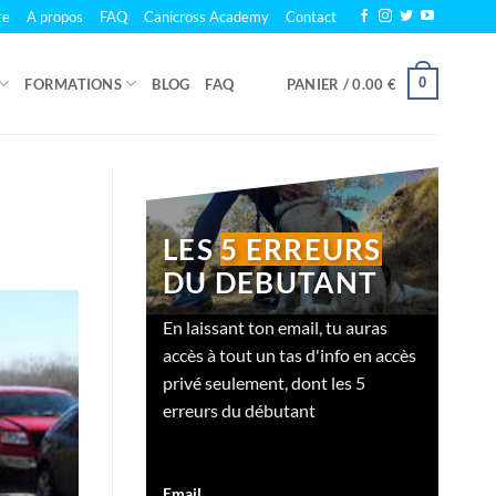
te
A propos
FAQ
Canicross Academy
Contact
0
FORMATIONS
BLOG
FAQ
PANIER /
0.00
€
LES
5 ERREURS
DU DEBUTANT
En laissant ton email, tu auras
accès à tout un tas d'info en accès
privé seulement, dont les 5
erreurs du débutant
Email