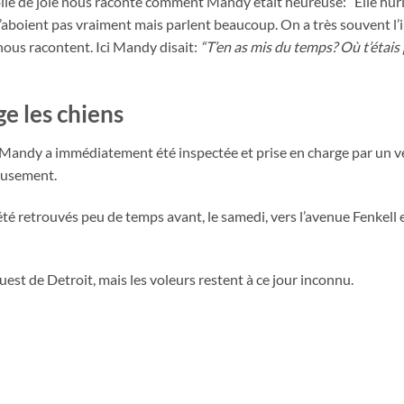
lle de joie nous raconte comment Mandy était heureuse: “Elle hurl
 n’aboient pas vraiment mais parlent beaucoup. On a très souvent l
nous racontent. Ici Mandy disait:
“T’en as mis du temps? Où t’étais
e les chiens
 Mandy a immédiatement été inspectée et prise en charge par un v
eusement.
 été retrouvés peu de temps avant, le samedi, vers l’avenue Fenkell 
est de Detroit, mais les voleurs restent à ce jour inconnu.