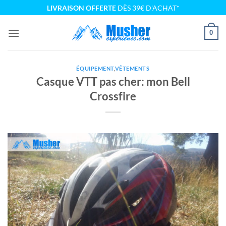
Passer
LIVRAISON OFFERTE
DÈS 39€ D'ACHAT*
au
contenu
0
ÉQUIPEMENT
,
VÊTEMENTS
Casque VTT pas cher: mon Bell
Crossfire