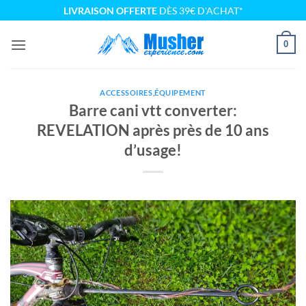
Passer
LIVRAISON OFFERTE
DÈS 39€ D'ACHAT*
au
contenu
0
ACCESSOIRES
,
ÉQUIPEMENT
Barre cani vtt converter:
REVELATION après près de 10 ans
d’usage!