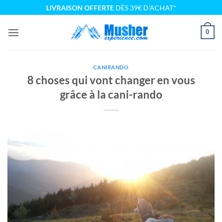
Passer
LIVRAISON OFFERTE
DÈS 39€ D'ACHAT*
au
contenu
0
CANIRANDO
8 choses qui vont changer en vous
grâce à la cani-rando