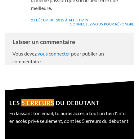
la même passion que soi ne peut être que
meilleure.
21 DÉCEMBRE 2015 À 14 H 51 MIN
CONNECTEZ-VOUS POUR RÉPONDRE
Laisser un commentaire
Vous devez
vous connecter
pour publier un
commentaire.
LES
5 ERREURS
DU DEBUTANT
En laissant ton email, tu auras accès à tout un tas d'info
en accès privé seulement, dont les 5 erreurs du débutant