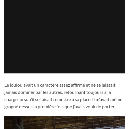
Le loulou avait un caractère assez affirmé et ne se laissait
jamais dominer par les autres, retournant toujours à la
charge lorsqu’il se faisait remettre à sa place. Il m’avait même
grogné dessus la première fois que j’avais voulu le porter.