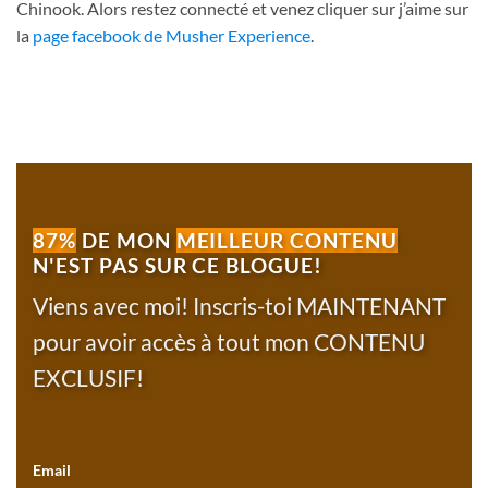
Chinook. Alors restez connecté et venez cliquer sur j’aime sur
la
page facebook de Musher Experience
.
87%
DE MON
MEILLEUR CONTENU
N'EST PAS SUR CE BLOGUE!
Viens avec moi! Inscris-toi MAINTENANT
pour avoir accès à tout mon CONTENU
EXCLUSIF!
Email