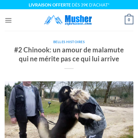
Passer
LIVRAISON OFFERTE
DÈS 39€ D'ACHAT*
au
contenu
0
BELLES HISTOIRES
#2 Chinook: un amour de malamute
qui ne mérite pas ce qui lui arrive